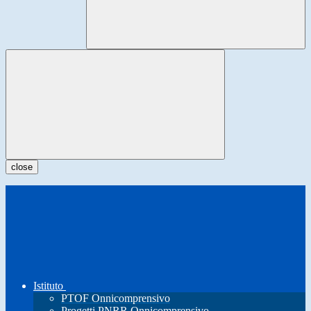
close
Istituto
PTOF Onnicomprensivo
Progetti PNRR Onnicomprensivo