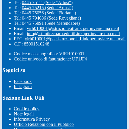
Tel:
0445 75111 (Sede "Artusi")
Tel:
0445 75215 (Sede "Artusi")
Tel:
0445 75056 (Sede "Floriani")
Tel:
0445 794086 (Sede Rovegliana)
Tel:
0445 75891 (Sede Merendaore)
Email:
virh010001@istruzione.it
Link per inviare una mail
Email:
info@istitutirecoaro.edu.it
Link per inviare una mail
PEC:
virh010001@pec.istruzione.it
Link per inviare una mail
C.F.: 85001510248
Codice meccanografico: VIRH010001
Codice univoco di fatturazione: UF1JF4
Seguici su
Facebook
Instagram
Sezione Link Utili
Cookie policy
Note legali
Informativa Privacy
Ufficio Relazioni con il Pubblico