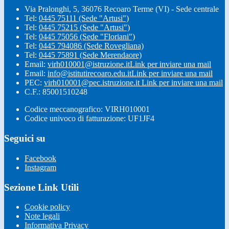
Via Pralonghi, 5, 36076 Recoaro Terme (VI) - Sede centrale
Tel:
0445 75111 (Sede "Artusi")
Tel:
0445 75215 (Sede "Artusi")
Tel:
0445 75056 (Sede "Floriani")
Tel:
0445 794086 (Sede Rovegliana)
Tel:
0445 75891 (Sede Merendaore)
Email:
virh010001@istruzione.it
Link per inviare una mail
Email:
info@istitutirecoaro.edu.it
Link per inviare una mail
PEC:
virh010001@pec.istruzione.it
Link per inviare una mail
C.F.: 85001510248
Codice meccanografico: VIRH010001
Codice univoco di fatturazione: UF1JF4
Seguici su
Facebook
Instagram
Sezione Link Utili
Cookie policy
Note legali
Informativa Privacy