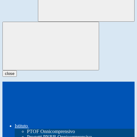
close
Istituto
PTOF Onnicomprensivo
Progetti PNRR Onnicomprensivo