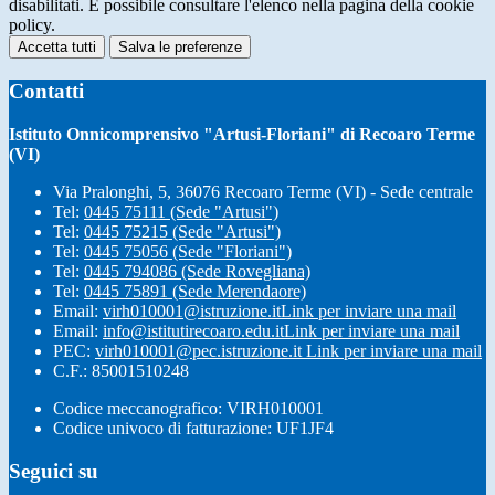
disabilitati. È possibile consultare l'elenco nella pagina della cookie
policy.
Accetta tutti
Salva le preferenze
Contatti
Istituto Onnicomprensivo "Artusi-Floriani" di Recoaro Terme
(VI)
Via Pralonghi, 5, 36076 Recoaro Terme (VI) - Sede centrale
Tel:
0445 75111 (Sede "Artusi")
Tel:
0445 75215 (Sede "Artusi")
Tel:
0445 75056 (Sede "Floriani")
Tel:
0445 794086 (Sede Rovegliana)
Tel:
0445 75891 (Sede Merendaore)
Email:
virh010001@istruzione.it
Link per inviare una mail
Email:
info@istitutirecoaro.edu.it
Link per inviare una mail
PEC:
virh010001@pec.istruzione.it
Link per inviare una mail
C.F.: 85001510248
Codice meccanografico: VIRH010001
Codice univoco di fatturazione: UF1JF4
Seguici su