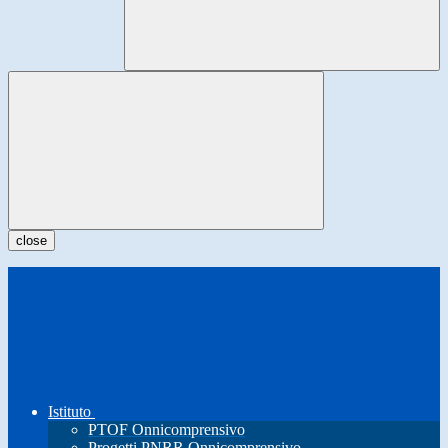
close
Istituto
PTOF Onnicomprensivo
Progetti PNRR Onnicomprensivo