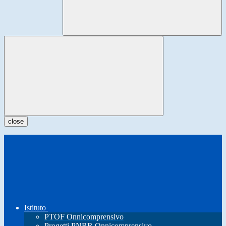
close
Istituto
PTOF Onnicomprensivo
Progetti PNRR Onnicomprensivo