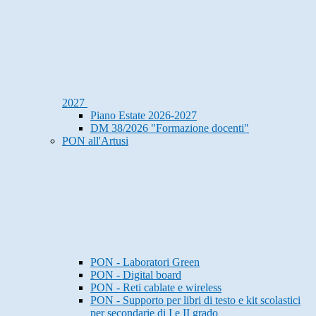
2027
Piano Estate 2026-2027
DM 38/2026 "Formazione docenti"
PON all'Artusi
PON - Laboratori Green
PON - Digital board
PON - Reti cablate e wireless
PON - Supporto per libri di testo e kit scolastici
per secondarie di I e II grado