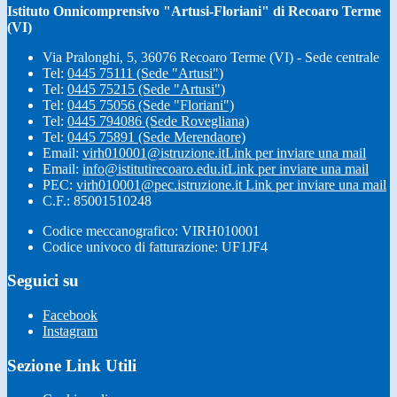
Istituto Onnicomprensivo "Artusi-Floriani" di Recoaro Terme
(VI)
Via Pralonghi, 5, 36076 Recoaro Terme (VI) - Sede centrale
Tel:
0445 75111 (Sede "Artusi")
Tel:
0445 75215 (Sede "Artusi")
Tel:
0445 75056 (Sede "Floriani")
Tel:
0445 794086 (Sede Rovegliana)
Tel:
0445 75891 (Sede Merendaore)
Email:
virh010001@istruzione.it
Link per inviare una mail
Email:
info@istitutirecoaro.edu.it
Link per inviare una mail
PEC:
virh010001@pec.istruzione.it
Link per inviare una mail
C.F.: 85001510248
Codice meccanografico: VIRH010001
Codice univoco di fatturazione: UF1JF4
Seguici su
Facebook
Instagram
Sezione Link Utili