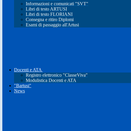
Informazioni e comunicati "SVT"
Libri di testo ARTUSI
Libri di testo FLORIANI
Consegna e ritiro Diplomi
Esami di passaggio all'Artusi
Docenti e ATA
Registro elettronico "ClasseViva"
Modulistica Docenti e ATA
"Bartusi"
News