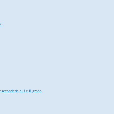
27
r secondarie di I e II grado