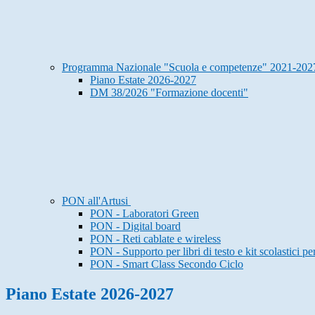
Programma Nazionale "Scuola e competenze" 2021-20
Piano Estate 2026-2027
DM 38/2026 "Formazione docenti"
PON all'Artusi
PON - Laboratori Green
PON - Digital board
PON - Reti cablate e wireless
PON - Supporto per libri di testo e kit scolastici pe
PON - Smart Class Secondo Ciclo
Piano Estate 2026-2027