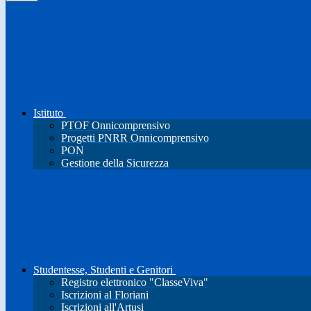
Istituto
PTOF Onnicomprensivo
Progetti PNRR Onnicomprensivo
PON
Gestione della Sicurezza
Studentesse, Studenti e Genitori
Registro elettronico "ClasseViva"
Iscrizioni al Floriani
Iscrizioni all'Artusi