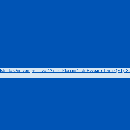
Istituto Onnicomprensivo "Artusi-Floriani"
di Recoaro Terme (VI)
Sc