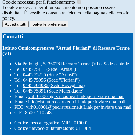
Cookie necessari per il funzionamento
I cookie necessari per il funzionamento non possono essere
disabilitati. È possibile consultare l'elenco nella pagina della cookie
policy.
Accetta tutti
Salva le preferenze
Contatti
Istituto Onnicomprensivo "Artusi-Floriani" di Recoaro Terme
(VI)
Via Pralonghi, 5, 36076 Recoaro Terme (VI) - Sede centrale
Tel:
0445 75111 (Sede "Artusi")
Tel:
0445 75215 (Sede "Artusi")
Tel:
0445 75056 (Sede "Floriani")
Tel:
0445 794086 (Sede Rovegliana)
Tel:
0445 75891 (Sede Merendaore)
Email:
virh010001@istruzione.it
Link per inviare una mail
Email:
info@istitutirecoaro.edu.it
Link per inviare una mail
PEC:
virh010001@pec.istruzione.it
Link per inviare una mail
C.F.: 85001510248
Codice meccanografico: VIRH010001
Codice univoco di fatturazione: UF1JF4