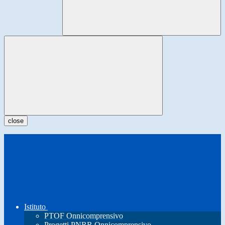
close
Istituto
PTOF Onnicomprensivo
Progetti PNRR Onnicomprensivo