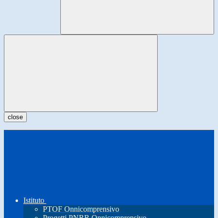
close
Istituto
PTOF Onnicomprensivo
Progetti PNRR Onnicomprensivo