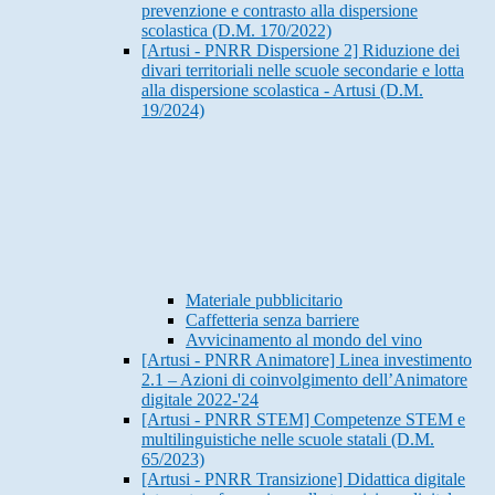
prevenzione e contrasto alla dispersione
scolastica (D.M. 170/2022)
[Artusi - PNRR Dispersione 2] Riduzione dei
divari territoriali nelle scuole secondarie e lotta
alla dispersione scolastica - Artusi (D.M.
19/2024)
Materiale pubblicitario
Caffetteria senza barriere
Avvicinamento al mondo del vino
[Artusi - PNRR Animatore] Linea investimento
2.1 – Azioni di coinvolgimento dell’Animatore
digitale 2022-'24
[Artusi - PNRR STEM] Competenze STEM e
multilinguistiche nelle scuole statali (D.M.
65/2023)
[Artusi - PNRR Transizione] Didattica digitale