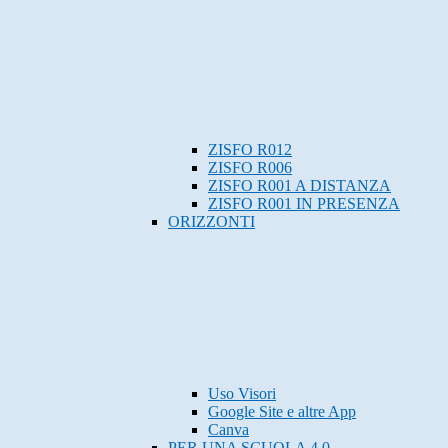
ZISFO R012
ZISFO R006
ZISFO R001 A DISTANZA
ZISFO R001 IN PRESENZA
ORIZZONTI
Uso Visori
Google Site e altre App
Canva
PER UNA SCUOLA 4.0