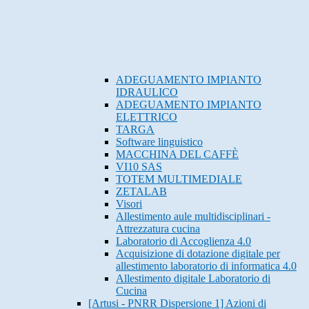
ADEGUAMENTO IMPIANTO
IDRAULICO
ADEGUAMENTO IMPIANTO
ELETTRICO
TARGA
Software linguistico
MACCHINA DEL CAFFÈ
VI10 SAS
TOTEM MULTIMEDIALE
ZETALAB
Visori
Allestimento aule multidisciplinari -
Attrezzatura cucina
Laboratorio di Accoglienza 4.0
Acquisizione di dotazione digitale per
allestimento laboratorio di informatica 4.0
Allestimento digitale Laboratorio di
Cucina
[Artusi - PNRR Dispersione 1] Azioni di