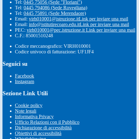
Tel:
0445 75056 (Sede "Floriani")
Tel:
0445 794086 (Sede Rovegliana)
Tel:
0445 75891 (Sede Merendaore)
Email:
virh010001@istruzione.it
Link per inviare una mail
Email:
info@istitutirecoaro.edu.it
Link per inviare una mail
PEC:
virh010001@pec.istruzione.it
Link per inviare una mail
C.F.: 85001510248
Codice meccanografico: VIRH010001
Codice univoco di fatturazione: UF1JF4
Seguici su
Facebook
Instagram
Sezione Link Utili
Cookie policy
Note legali
Informativa Privacy
Ufficio Relazioni con il Pubblico
Dichiarazione di accessibilità
Obiettivi di accessibilità
Whistleblowing