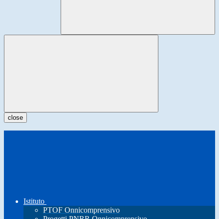
close
Istituto
PTOF Onnicomprensivo
Progetti PNRR Onnicomprensivo