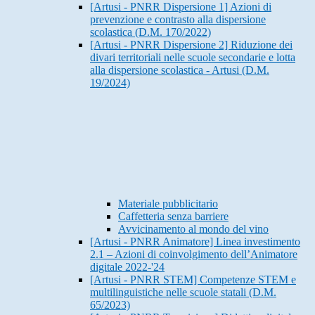
[Artusi - PNRR Dispersione 1] Azioni di
prevenzione e contrasto alla dispersione
scolastica (D.M. 170/2022)
[Artusi - PNRR Dispersione 2] Riduzione dei
divari territoriali nelle scuole secondarie e lotta
alla dispersione scolastica - Artusi (D.M.
19/2024)
Materiale pubblicitario
Caffetteria senza barriere
Avvicinamento al mondo del vino
[Artusi - PNRR Animatore] Linea investimento
2.1 – Azioni di coinvolgimento dell’Animatore
digitale 2022-'24
[Artusi - PNRR STEM] Competenze STEM e
multilinguistiche nelle scuole statali (D.M.
65/2023)