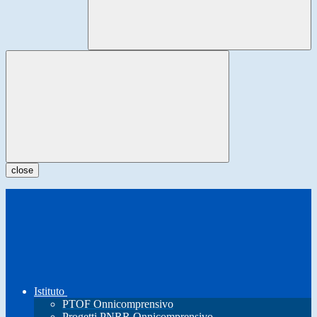
close
Istituto
PTOF Onnicomprensivo
Progetti PNRR Onnicomprensivo