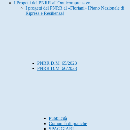
I Progetti del PNRR all'Onnicomprensivo
I progetti del PNRR al «Floriani» [Piano Nazionale di
Ripresa e Resilienza]
PNRR D.M. 65/2023
PNRR D.M. 66/2023
Pubblicità
Comunità di pratiche
SPAGGIARI