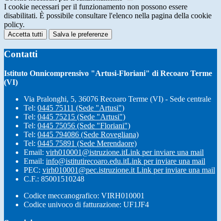
I cookie necessari per il funzionamento non possono essere
disabilitati. È possibile consultare l'elenco nella pagina della cookie
policy.
Accetta tutti
Salva le preferenze
Contatti
Istituto Onnicomprensivo "Artusi-Floriani" di Recoaro Terme
(VI)
Via Pralonghi, 5, 36076 Recoaro Terme (VI) - Sede centrale
Tel:
0445 75111 (Sede "Artusi")
Tel:
0445 75215 (Sede "Artusi")
Tel:
0445 75056 (Sede "Floriani")
Tel:
0445 794086 (Sede Rovegliana)
Tel:
0445 75891 (Sede Merendaore)
Email:
virh010001@istruzione.it
Link per inviare una mail
Email:
info@istitutirecoaro.edu.it
Link per inviare una mail
PEC:
virh010001@pec.istruzione.it
Link per inviare una mail
C.F.: 85001510248
Codice meccanografico: VIRH010001
Codice univoco di fatturazione: UF1JF4