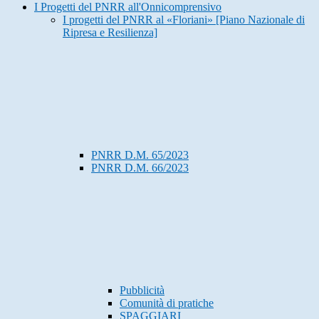
I Progetti del PNRR all'Onnicomprensivo
I progetti del PNRR al «Floriani» [Piano Nazionale di
Ripresa e Resilienza]
PNRR D.M. 65/2023
PNRR D.M. 66/2023
Pubblicità
Comunità di pratiche
SPAGGIARI