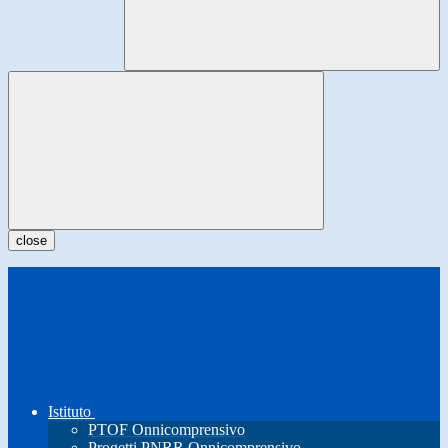
close
Istituto
PTOF Onnicomprensivo
Progetti PNRR Onnicomprensivo