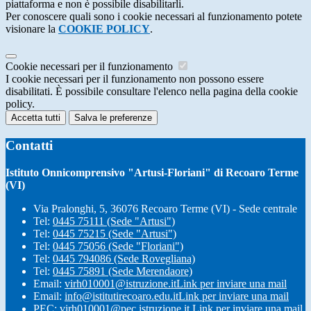
piattaforma e non è possibile disabilitarli.
Per conoscere quali sono i cookie necessari al funzionamento potete
visionare la
COOKIE POLICY
.
Cookie necessari per il funzionamento
I cookie necessari per il funzionamento non possono essere
disabilitati. È possibile consultare l'elenco nella pagina della cookie
policy.
Accetta tutti
Salva le preferenze
Contatti
Istituto Onnicomprensivo "Artusi-Floriani" di Recoaro Terme
(VI)
Via Pralonghi, 5, 36076 Recoaro Terme (VI) - Sede centrale
Tel:
0445 75111 (Sede "Artusi")
Tel:
0445 75215 (Sede "Artusi")
Tel:
0445 75056 (Sede "Floriani")
Tel:
0445 794086 (Sede Rovegliana)
Tel:
0445 75891 (Sede Merendaore)
Email:
virh010001@istruzione.it
Link per inviare una mail
Email:
info@istitutirecoaro.edu.it
Link per inviare una mail
PEC:
virh010001@pec.istruzione.it
Link per inviare una mail