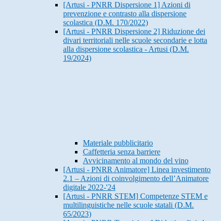
[Artusi - PNRR Dispersione 1] Azioni di
prevenzione e contrasto alla dispersione
scolastica (D.M. 170/2022)
[Artusi - PNRR Dispersione 2] Riduzione dei
divari territoriali nelle scuole secondarie e lotta
alla dispersione scolastica - Artusi (D.M.
19/2024)
Materiale pubblicitario
Caffetteria senza barriere
Avvicinamento al mondo del vino
[Artusi - PNRR Animatore] Linea investimento
2.1 – Azioni di coinvolgimento dell’Animatore
digitale 2022-'24
[Artusi - PNRR STEM] Competenze STEM e
multilinguistiche nelle scuole statali (D.M.
65/2023)