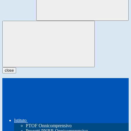
close
Istituto
PTOF Onnicomprensivo
Progetti PNRR Onnicomprensivo