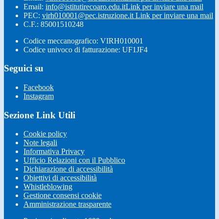
Email:
info@istitutirecoaro.edu.it
Link per inviare una mail
PEC:
virh010001@pec.istruzione.it
Link per inviare una mail
C.F.: 85001510248
Codice meccanografico: VIRH010001
Codice univoco di fatturazione: UF1JF4
Seguici su
Facebook
Instagram
Sezione Link Utili
Cookie policy
Note legali
Informativa Privacy
Ufficio Relazioni con il Pubblico
Dichiarazione di accessibilità
Obiettivi di accessibilità
Whistleblowing
Gestione consensi cookie
Amministrazione trasparente