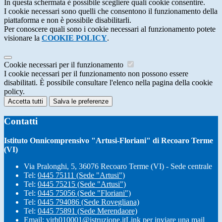
In questa schermata è possibile scegliere quali cookie consentire.
I cookie necessari sono quelli che consentono il funzionamento della
piattaforma e non è possibile disabilitarli.
Per conoscere quali sono i cookie necessari al funzionamento potete
visionare la
COOKIE POLICY
.
Cookie necessari per il funzionamento
I cookie necessari per il funzionamento non possono essere
disabilitati. È possibile consultare l'elenco nella pagina della cookie
policy.
Accetta tutti
Salva le preferenze
Contatti
Istituto Onnicomprensivo "Artusi-Floriani" di Recoaro Terme
(VI)
Via Pralonghi, 5, 36076 Recoaro Terme (VI) - Sede centrale
Tel:
0445 75111 (Sede "Artusi")
Tel:
0445 75215 (Sede "Artusi")
Tel:
0445 75056 (Sede "Floriani")
Tel:
0445 794086 (Sede Rovegliana)
Tel:
0445 75891 (Sede Merendaore)
Email:
virh010001@istruzione.it
Link per inviare una mail