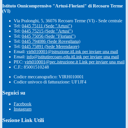
Istituto Onnicomprensivo "Artusi-Floriani" di Recoaro Terme
(VI)
Via Pralonghi, 5, 36076 Recoaro Terme (VI) - Sede centrale
Tel:
0445 75111 (Sede "Artusi")
Tel:
0445 75215 (Sede "Artusi")
Tel:
0445 75056 (Sede "Floriani")
Tel:
0445 794086 (Sede Rovegliana)
Tel:
0445 75891 (Sede Merendaore)
Email:
virh010001@istruzione.it
Link per inviare una mail
Email:
info@istitutirecoaro.edu.it
Link per inviare una mail
PEC:
virh010001@pec.istruzione.it
Link per inviare una mail
C.F.: 85001510248
Codice meccanografico: VIRH010001
Codice univoco di fatturazione: UF1JF4
Seguici su
Facebook
Instagram
Sezione Link Utili