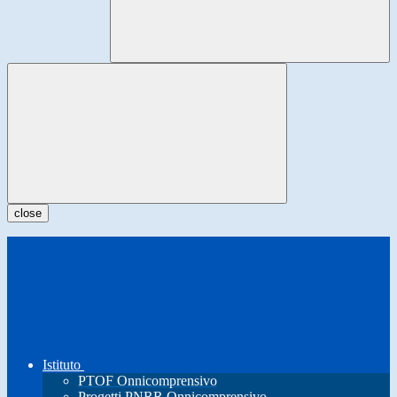
close
Istituto
PTOF Onnicomprensivo
Progetti PNRR Onnicomprensivo