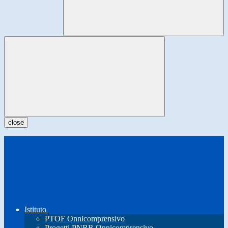
close
Istituto
PTOF Onnicomprensivo
Progetti PNRR Onnicomprensivo