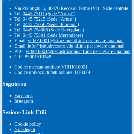
Via Pralonghi, 5, 36076 Recoaro Terme (VI) - Sede centrale
Tel:
0445 75111 (Sede "Artusi")
Tel:
0445 75215 (Sede "Artusi")
Tel:
0445 75056 (Sede "Floriani")
Tel:
0445 794086 (Sede Rovegliana)
Tel:
0445 75891 (Sede Merendaore)
Email:
virh010001@istruzione.it
Link per inviare una mail
Email:
info@istitutirecoaro.edu.it
Link per inviare una mail
PEC:
virh010001@pec.istruzione.it
Link per inviare una mail
C.F.: 85001510248
Codice meccanografico: VIRH010001
Codice univoco di fatturazione: UF1JF4
Seguici su
Facebook
Instagram
Sezione Link Utili
Cookie policy
Note legali