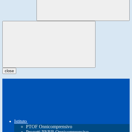
close
Istituto
PTOF Onnicomprensivo
Progetti PNRR Onnicomprensivo