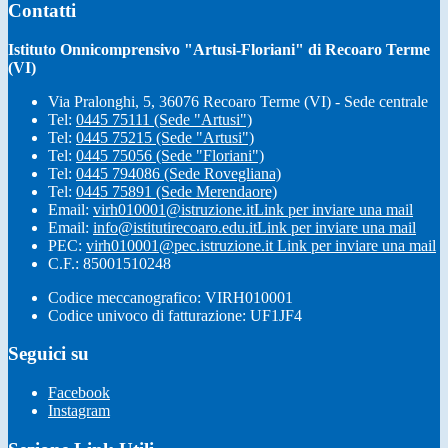
Contatti
Istituto Onnicomprensivo "Artusi-Floriani" di Recoaro Terme
(VI)
Via Pralonghi, 5, 36076 Recoaro Terme (VI) - Sede centrale
Tel:
0445 75111 (Sede "Artusi")
Tel:
0445 75215 (Sede "Artusi")
Tel:
0445 75056 (Sede "Floriani")
Tel:
0445 794086 (Sede Rovegliana)
Tel:
0445 75891 (Sede Merendaore)
Email:
virh010001@istruzione.it
Link per inviare una mail
Email:
info@istitutirecoaro.edu.it
Link per inviare una mail
PEC:
virh010001@pec.istruzione.it
Link per inviare una mail
C.F.: 85001510248
Codice meccanografico: VIRH010001
Codice univoco di fatturazione: UF1JF4
Seguici su
Facebook
Instagram