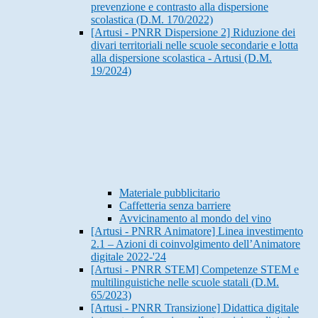
prevenzione e contrasto alla dispersione
scolastica (D.M. 170/2022)
[Artusi - PNRR Dispersione 2] Riduzione dei
divari territoriali nelle scuole secondarie e lotta
alla dispersione scolastica - Artusi (D.M.
19/2024)
Materiale pubblicitario
Caffetteria senza barriere
Avvicinamento al mondo del vino
[Artusi - PNRR Animatore] Linea investimento
2.1 – Azioni di coinvolgimento dell’Animatore
digitale 2022-'24
[Artusi - PNRR STEM] Competenze STEM e
multilinguistiche nelle scuole statali (D.M.
65/2023)
[Artusi - PNRR Transizione] Didattica digitale