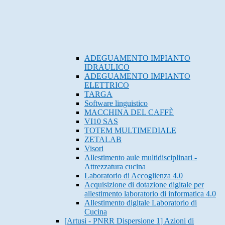
ADEGUAMENTO IMPIANTO
IDRAULICO
ADEGUAMENTO IMPIANTO
ELETTRICO
TARGA
Software linguistico
MACCHINA DEL CAFFÈ
VI10 SAS
TOTEM MULTIMEDIALE
ZETALAB
Visori
Allestimento aule multidisciplinari -
Attrezzatura cucina
Laboratorio di Accoglienza 4.0
Acquisizione di dotazione digitale per
allestimento laboratorio di informatica 4.0
Allestimento digitale Laboratorio di
Cucina
[Artusi - PNRR Dispersione 1] Azioni di