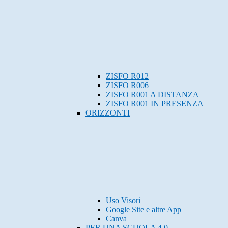
ZISFO R012
ZISFO R006
ZISFO R001 A DISTANZA
ZISFO R001 IN PRESENZA
ORIZZONTI
Uso Visori
Google Site e altre App
Canva
PER UNA SCUOLA 4.0