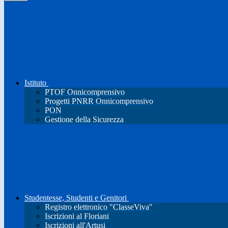
Istituto
PTOF Onnicomprensivo
Progetti PNRR Onnicomprensivo
PON
Gestione della Sicurezza
Studentesse, Studenti e Genitori
Registro elettronico "ClasseViva"
Iscrizioni al Floriani
Iscrizioni all'Artusi