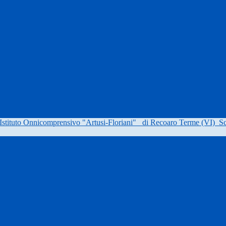
Istituto Onnicomprensivo "Artusi-Floriani"
di Recoaro Terme (VI)
Sc