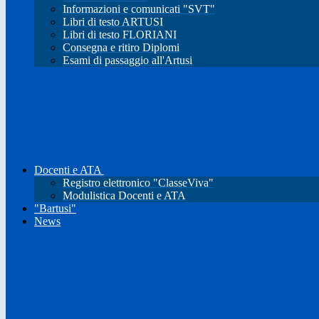
Informazioni e comunicati "SVT"
Libri di testo ARTUSI
Libri di testo FLORIANI
Consegna e ritiro Diplomi
Esami di passaggio all'Artusi
Docenti e ATA
Registro elettronico "ClasseViva"
Modulistica Docenti e ATA
"Bartusi"
News