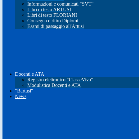
Informazioni e comunicati "SVT"
Libri di testo ARTUSI
Libri di testo FLORIANI
Consegna e ritiro Diplomi
Esami di passaggio all'Artusi
Docenti e ATA
Registro elettronico "ClasseViva"
Modulistica Docenti e ATA
"Bartusi"
News