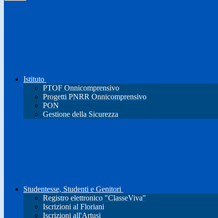
Istituto
PTOF Onnicomprensivo
Progetti PNRR Onnicomprensivo
PON
Gestione della Sicurezza
Studentesse, Studenti e Genitori
Registro elettronico "ClasseViva"
Iscrizioni al Floriani
Iscrizioni all'Artusi