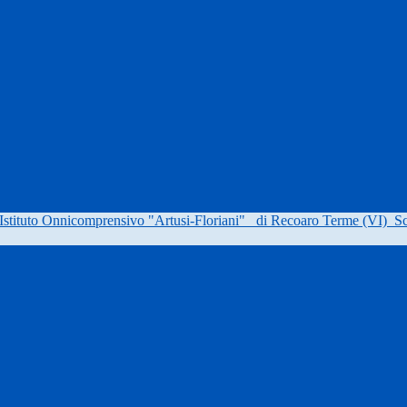
Istituto Onnicomprensivo "Artusi-Floriani"
di Recoaro Terme (VI)
Sc