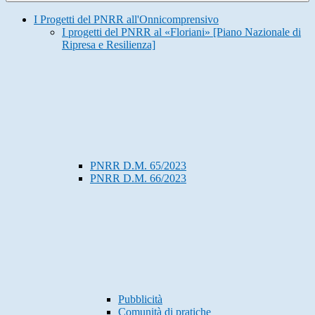
I Progetti del PNRR all'Onnicomprensivo
I progetti del PNRR al «Floriani» [Piano Nazionale di
Ripresa e Resilienza]
PNRR D.M. 65/2023
PNRR D.M. 66/2023
Pubblicità
Comunità di pratiche