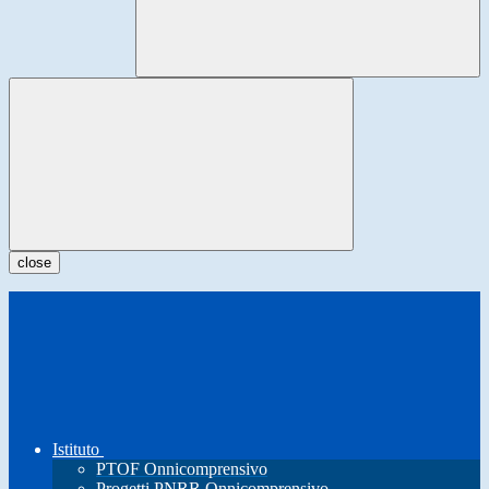
close
Istituto
PTOF Onnicomprensivo
Progetti PNRR Onnicomprensivo