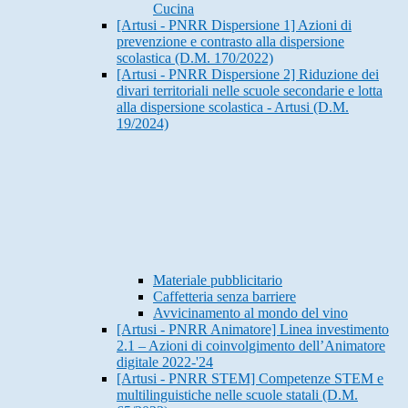
Cucina
[Artusi - PNRR Dispersione 1] Azioni di
prevenzione e contrasto alla dispersione
scolastica (D.M. 170/2022)
[Artusi - PNRR Dispersione 2] Riduzione dei
divari territoriali nelle scuole secondarie e lotta
alla dispersione scolastica - Artusi (D.M.
19/2024)
Materiale pubblicitario
Caffetteria senza barriere
Avvicinamento al mondo del vino
[Artusi - PNRR Animatore] Linea investimento
2.1 – Azioni di coinvolgimento dell’Animatore
digitale 2022-'24
[Artusi - PNRR STEM] Competenze STEM e
multilinguistiche nelle scuole statali (D.M.