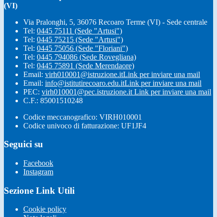
(VI)
Via Pralonghi, 5, 36076 Recoaro Terme (VI) - Sede centrale
Tel:
0445 75111 (Sede "Artusi")
Tel:
0445 75215 (Sede "Artusi")
Tel:
0445 75056 (Sede "Floriani")
Tel:
0445 794086 (Sede Rovegliana)
Tel:
0445 75891 (Sede Merendaore)
Email:
virh010001@istruzione.it
Link per inviare una mail
Email:
info@istitutirecoaro.edu.it
Link per inviare una mail
PEC:
virh010001@pec.istruzione.it
Link per inviare una mail
C.F.: 85001510248
Codice meccanografico: VIRH010001
Codice univoco di fatturazione: UF1JF4
Seguici su
Facebook
Instagram
Sezione Link Utili
Cookie policy