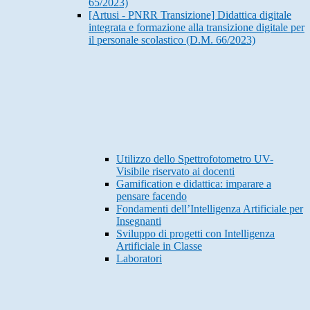
65/2023)
[Artusi - PNRR Transizione] Didattica digitale
integrata e formazione alla transizione digitale per
il personale scolastico (D.M. 66/2023)
Utilizzo dello Spettrofotometro UV-
Visibile riservato ai docenti
Gamification e didattica: imparare a
pensare facendo
Fondamenti dell’Intelligenza Artificiale per
Insegnanti
Sviluppo di progetti con Intelligenza
Artificiale in Classe
Laboratori