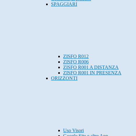
SPAGGIARI
ZISFO R012
ZISFO R006
ZISFO R001 A DISTANZA
ZISFO R001 IN PRESENZA
ORIZZONTI
Uso Visori
Google Site e altre App