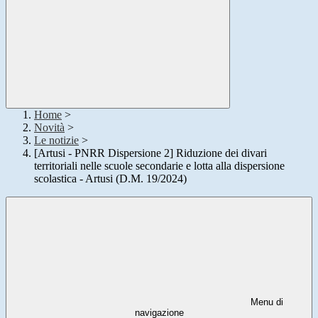
Home
>
Novità
>
Le notizie
>
[Artusi - PNRR Dispersione 2] Riduzione dei divari
territoriali nelle scuole secondarie e lotta alla dispersione
scolastica - Artusi (D.M. 19/2024)
Menu di
navigazione