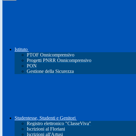
Istituto
PTOF Onnicomprensivo
Progetti PNRR Onnicomprensivo
PON
Gestione della Sicurezza
Studentesse, Studenti e Genitori
Registro elettronico "ClasseViva"
Iscrizioni al Floriani
Iscrizioni all'Artusi