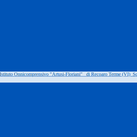
Istituto Onnicomprensivo "Artusi-Floriani"
di Recoaro Terme (VI)
Sc