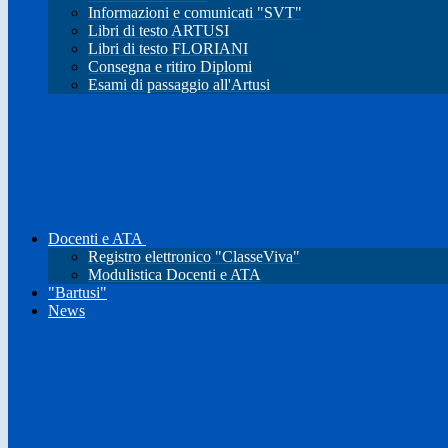
Informazioni e comunicati "SVT"
Libri di testo ARTUSI
Libri di testo FLORIANI
Consegna e ritiro Diplomi
Esami di passaggio all'Artusi
Docenti e ATA
Registro elettronico "ClasseViva"
Modulistica Docenti e ATA
"Bartusi"
News