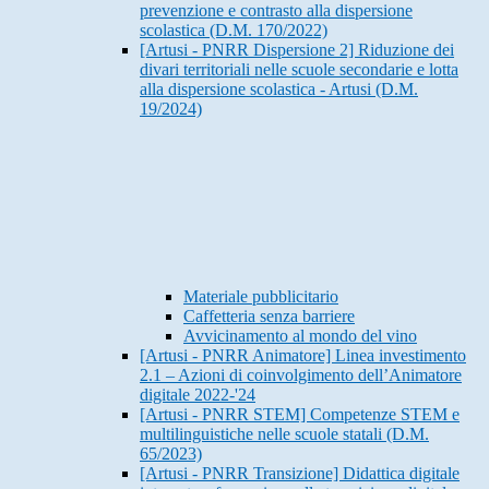
prevenzione e contrasto alla dispersione
scolastica (D.M. 170/2022)
[Artusi - PNRR Dispersione 2] Riduzione dei
divari territoriali nelle scuole secondarie e lotta
alla dispersione scolastica - Artusi (D.M.
19/2024)
Materiale pubblicitario
Caffetteria senza barriere
Avvicinamento al mondo del vino
[Artusi - PNRR Animatore] Linea investimento
2.1 – Azioni di coinvolgimento dell’Animatore
digitale 2022-'24
[Artusi - PNRR STEM] Competenze STEM e
multilinguistiche nelle scuole statali (D.M.
65/2023)
[Artusi - PNRR Transizione] Didattica digitale