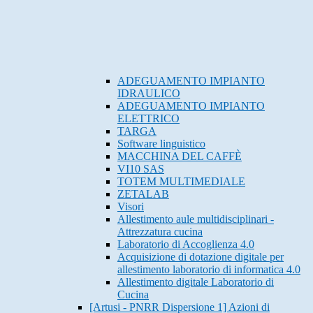
ADEGUAMENTO IMPIANTO
IDRAULICO
ADEGUAMENTO IMPIANTO
ELETTRICO
TARGA
Software linguistico
MACCHINA DEL CAFFÈ
VI10 SAS
TOTEM MULTIMEDIALE
ZETALAB
Visori
Allestimento aule multidisciplinari -
Attrezzatura cucina
Laboratorio di Accoglienza 4.0
Acquisizione di dotazione digitale per
allestimento laboratorio di informatica 4.0
Allestimento digitale Laboratorio di
Cucina
[Artusi - PNRR Dispersione 1] Azioni di