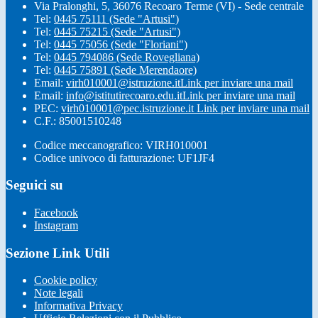
Via Pralonghi, 5, 36076 Recoaro Terme (VI) - Sede centrale
Tel:
0445 75111 (Sede "Artusi")
Tel:
0445 75215 (Sede "Artusi")
Tel:
0445 75056 (Sede "Floriani")
Tel:
0445 794086 (Sede Rovegliana)
Tel:
0445 75891 (Sede Merendaore)
Email:
virh010001@istruzione.it
Link per inviare una mail
Email:
info@istitutirecoaro.edu.it
Link per inviare una mail
PEC:
virh010001@pec.istruzione.it
Link per inviare una mail
C.F.: 85001510248
Codice meccanografico: VIRH010001
Codice univoco di fatturazione: UF1JF4
Seguici su
Facebook
Instagram
Sezione Link Utili
Cookie policy
Note legali
Informativa Privacy