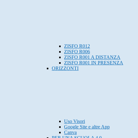
ZISFO R012
ZISFO R006
ZISFO R001 A DISTANZA
ZISFO R001 IN PRESENZA
ORIZZONTI
Uso Visori
Google Site e altre App
Canva
PER UNA SCUOLA 4.0