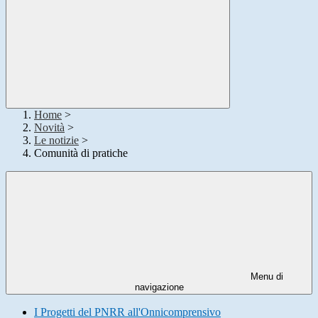
Home
>
Novità
>
Le notizie
>
Comunità di pratiche
Menu di
navigazione
I Progetti del PNRR all'Onnicomprensivo