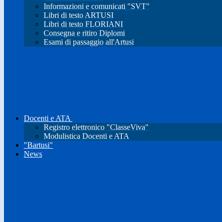
Informazioni e comunicati "SVT"
Libri di testo ARTUSI
Libri di testo FLORIANI
Consegna e ritiro Diplomi
Esami di passaggio all'Artusi
Docenti e ATA
Registro elettronico "ClasseViva"
Modulistica Docenti e ATA
"Bartusi"
News