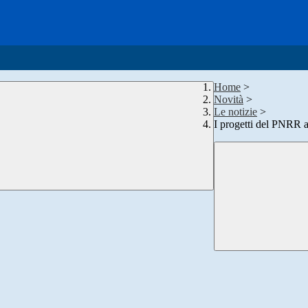
Home
>
Novità
>
Le notizie
>
I progetti del PNRR a