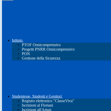
Istituto
PTOF Onnicomprensivo
Progetti PNRR Onnicomprensivo
PON
Gestione della Sicurezza
Studentesse, Studenti e Genitori
Registro elettronico "ClasseViva"
Iscrizioni al Floriani
Iscrizioni all'Artusi