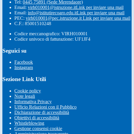
Tel:
0445 75891 (Sede Merendaore)
Email:
virh010001@istruzione.it
Link per inviare una mail
Email:
info@istitutirecoaro.edu.it
Link per inviare una mail
PEC:
virh010001@pec.istruzione.it
Link per inviare una mail
C.F.: 85001510248
Codice meccanografico: VIRH010001
Codice univoco di fatturazione: UF1JF4
Seguici su
Facebook
Instagram
Sezione Link Utili
Cookie policy
Note legali
Informativa Privacy
Ufficio Relazioni con il Pubblico
Dichiarazione di accessibilità
Obiettivi di accessibilità
Whistleblowing
Gestione consensi cookie
Amministrazione trasparente