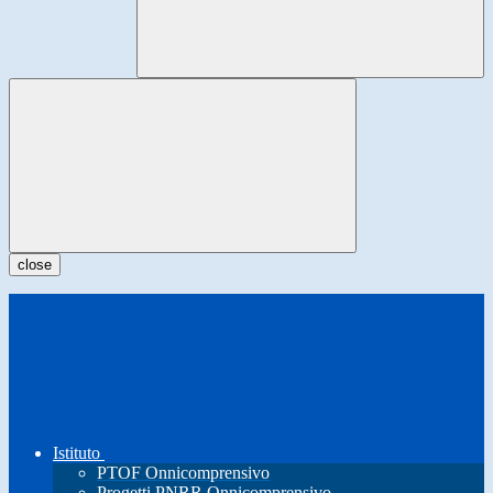
close
Istituto
PTOF Onnicomprensivo
Progetti PNRR Onnicomprensivo