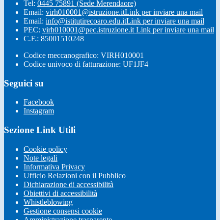
Tel:
0445 75891 (Sede Merendaore)
Email:
virh010001@istruzione.it
Link per inviare una mail
Email:
info@istitutirecoaro.edu.it
Link per inviare una mail
PEC:
virh010001@pec.istruzione.it
Link per inviare una mail
C.F.: 85001510248
Codice meccanografico: VIRH010001
Codice univoco di fatturazione: UF1JF4
Seguici su
Facebook
Instagram
Sezione Link Utili
Cookie policy
Note legali
Informativa Privacy
Ufficio Relazioni con il Pubblico
Dichiarazione di accessibilità
Obiettivi di accessibilità
Whistleblowing
Gestione consensi cookie
Amministrazione trasparente