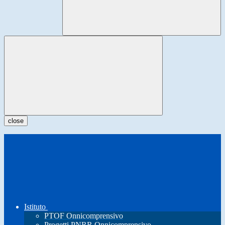
close
Istituto
PTOF Onnicomprensivo
Progetti PNRR Onnicomprensivo