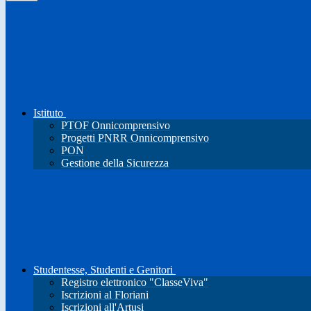
Istituto
PTOF Onnicomprensivo
Progetti PNRR Onnicomprensivo
PON
Gestione della Sicurezza
Studentesse, Studenti e Genitori
Registro elettronico "ClasseViva"
Iscrizioni al Floriani
Iscrizioni all'Artusi