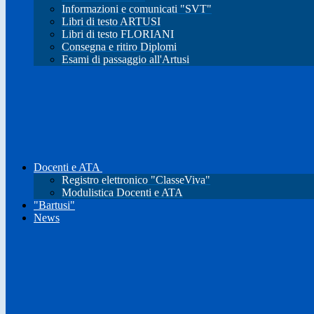
Informazioni e comunicati "SVT"
Libri di testo ARTUSI
Libri di testo FLORIANI
Consegna e ritiro Diplomi
Esami di passaggio all'Artusi
Docenti e ATA
Registro elettronico "ClasseViva"
Modulistica Docenti e ATA
"Bartusi"
News