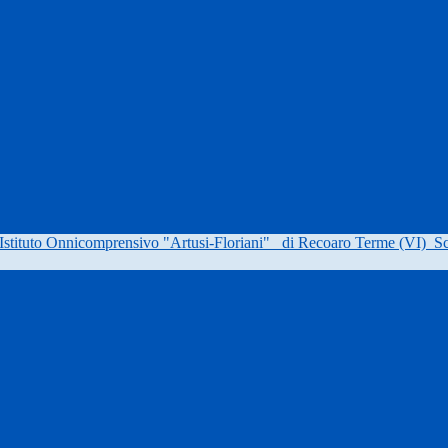
Istituto Onnicomprensivo "Artusi-Floriani"
di Recoaro Terme (VI)
Sc