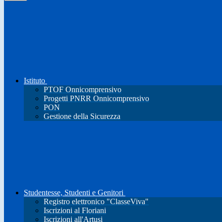
Istituto
PTOF Onnicomprensivo
Progetti PNRR Onnicomprensivo
PON
Gestione della Sicurezza
Studentesse, Studenti e Genitori
Registro elettronico "ClasseViva"
Iscrizioni al Floriani
Iscrizioni all'Artusi