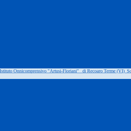
Istituto Onnicomprensivo "Artusi-Floriani"
di Recoaro Terme (VI)
Sc