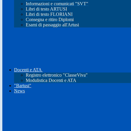
Informazioni e comunicati "SVT"
Libri di testo ARTUSI
Libri di testo FLORIANI
Consegna e ritiro Diplomi
Esami di passaggio all'Artusi
Docenti e ATA
Registro elettronico "ClasseViva"
Modulistica Docenti e ATA
"Bartusi"
News