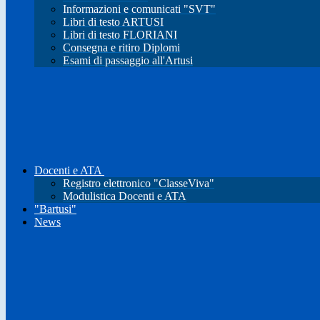
Informazioni e comunicati "SVT"
Libri di testo ARTUSI
Libri di testo FLORIANI
Consegna e ritiro Diplomi
Esami di passaggio all'Artusi
Docenti e ATA
Registro elettronico "ClasseViva"
Modulistica Docenti e ATA
"Bartusi"
News