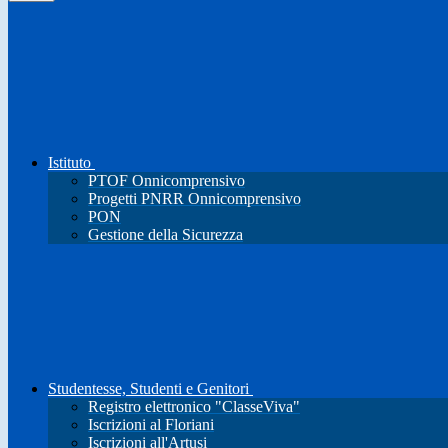
Istituto
PTOF Onnicomprensivo
Progetti PNRR Onnicomprensivo
PON
Gestione della Sicurezza
Studentesse, Studenti e Genitori
Registro elettronico "ClasseViva"
Iscrizioni al Floriani
Iscrizioni all'Artusi