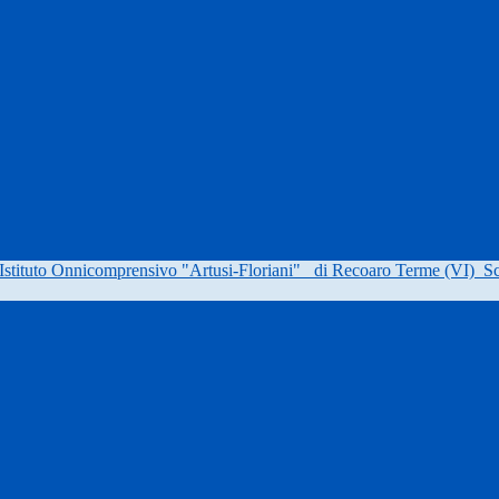
Istituto Onnicomprensivo "Artusi-Floriani"
di Recoaro Terme (VI)
Sc