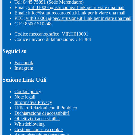
Tel:
0445 75891 (Sede Merendaore)
Email:
virh010001@istruzione.it
Link per inviare una mail
Email:
info@istitutirecoaro.edu.it
Link per inviare una mail
PEC:
virh010001@pec.istruzione.it
Link per inviare una mail
C.F.: 85001510248
Codice meccanografico: VIRH010001
Codice univoco di fatturazione: UF1JF4
Seguici su
Facebook
Instagram
Sezione Link Utili
Cookie policy
Note legali
Informativa Privacy
Ufficio Relazioni con il Pubblico
Dichiarazione di accessibilità
Obiettivi di accessibilità
Whistleblowing
Gestione consensi cookie
Amministrazione trasparente