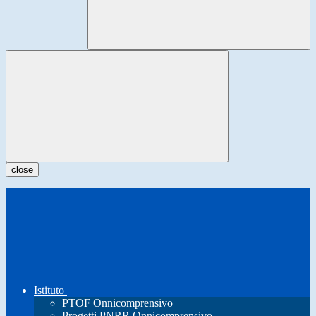
close
Istituto
PTOF Onnicomprensivo
Progetti PNRR Onnicomprensivo