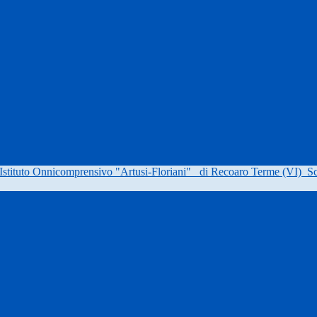
Istituto Onnicomprensivo "Artusi-Floriani"
di Recoaro Terme (VI)
Sc