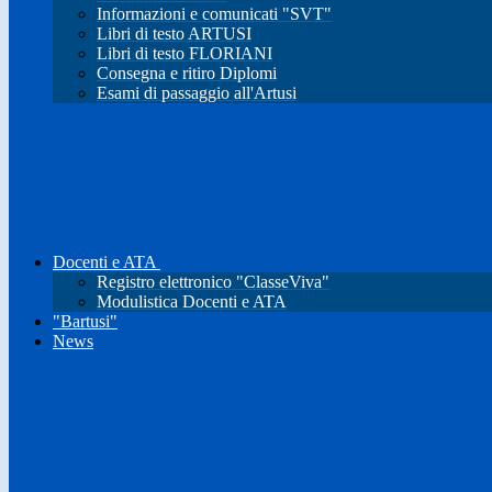
Informazioni e comunicati "SVT"
Libri di testo ARTUSI
Libri di testo FLORIANI
Consegna e ritiro Diplomi
Esami di passaggio all'Artusi
Docenti e ATA
Registro elettronico "ClasseViva"
Modulistica Docenti e ATA
"Bartusi"
News