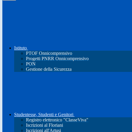
Istituto
PTOF Onnicomprensivo
Progetti PNRR Onnicomprensivo
PON
Gestione della Sicurezza
Studentesse, Studenti e Genitori
Registro elettronico "ClasseViva"
Iscrizioni al Floriani
Iscrizioni all'Artusi