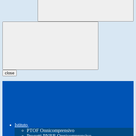
close
Istituto
PTOF Onnicomprensivo
Progetti PNRR Onnicomprensivo