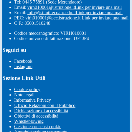
Tel:
0445 75891 (Sede Merendaore)
Email:
virh010001@istruzione.it
Link per inviare una mail
Email:
info@istitutirecoaro.edu.it
Link per inviare una mail
PEC:
virh010001@pec.istruzione.it
Link per inviare una mail
C.F.: 85001510248
Codice meccanografico: VIRH010001
Codice univoco di fatturazione: UF1JF4
Seguici su
Facebook
Instagram
Sezione Link Utili
Cookie policy
Note legali
Informativa Privacy
Ufficio Relazioni con il Pubblico
Dichiarazione di accessibilità
Obiettivi di accessibilità
Whistleblowing
Gestione consensi cookie
Amministrazione trasparente