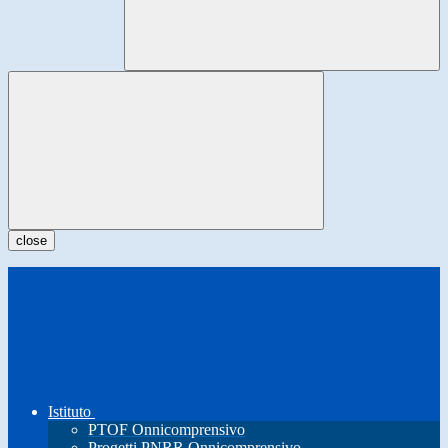
close
Istituto
PTOF Onnicomprensivo
Progetti PNRR Onnicomprensivo