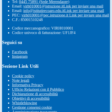
Tel:
0445 75891 (Sede Merendaore)
Email:
virh010001@istruzione.it
Link per inviare una mail
Email:
info@istitutirecoaro.edu.it
Link per inviare una mail
PEC:
virh010001@pec.istruzione.it
Link per inviare una mail
C.F.: 85001510248
Codice meccanografico: VIRH010001
Codice univoco di fatturazione: UF1JF4
Seguici su
Facebook
Instagram
Sezione Link Utili
Cookie policy
Note legali
Informativa Privacy
Ufficio Relazioni con il Pubblico
Dichiarazione di accessibilità
Obiettivi di accessibilità
Whistleblowing
Gestione consensi cookie
Amministrazione trasparente