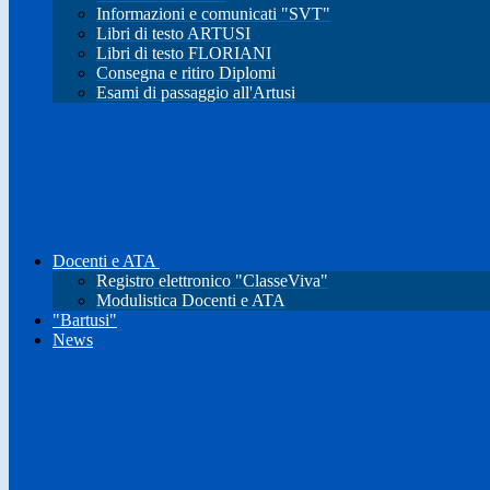
Informazioni e comunicati "SVT"
Libri di testo ARTUSI
Libri di testo FLORIANI
Consegna e ritiro Diplomi
Esami di passaggio all'Artusi
Docenti e ATA
Registro elettronico "ClasseViva"
Modulistica Docenti e ATA
"Bartusi"
News