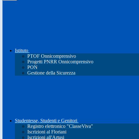
Istituto
PTOF Onnicomprensivo
Progetti PNRR Onnicomprensivo
PON
Gestione della Sicurezza
Studentesse, Studenti e Genitori
Registro elettronico "ClasseViva"
Iscrizioni al Floriani
Iscrizioni all'Artusi