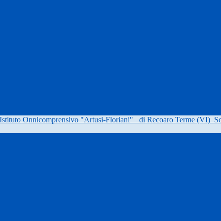
Istituto Onnicomprensivo "Artusi-Floriani"
di Recoaro Terme (VI)
Sc