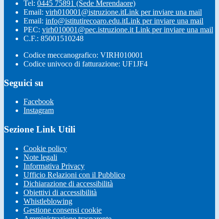
Tel:
0445 75891 (Sede Merendaore)
Email:
virh010001@istruzione.it
Link per inviare una mail
Email:
info@istitutirecoaro.edu.it
Link per inviare una mail
PEC:
virh010001@pec.istruzione.it
Link per inviare una mail
C.F.: 85001510248
Codice meccanografico: VIRH010001
Codice univoco di fatturazione: UF1JF4
Seguici su
Facebook
Instagram
Sezione Link Utili
Cookie policy
Note legali
Informativa Privacy
Ufficio Relazioni con il Pubblico
Dichiarazione di accessibilità
Obiettivi di accessibilità
Whistleblowing
Gestione consensi cookie
Amministrazione trasparente