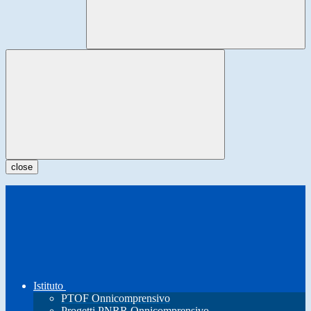
close
Istituto
PTOF Onnicomprensivo
Progetti PNRR Onnicomprensivo