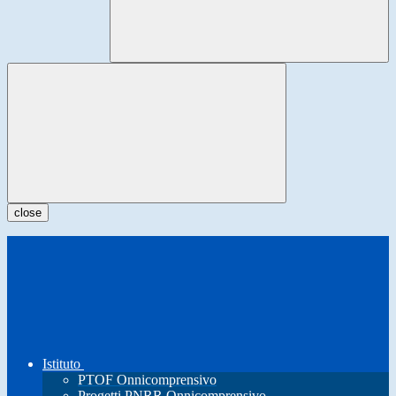
close
Istituto
PTOF Onnicomprensivo
Progetti PNRR Onnicomprensivo