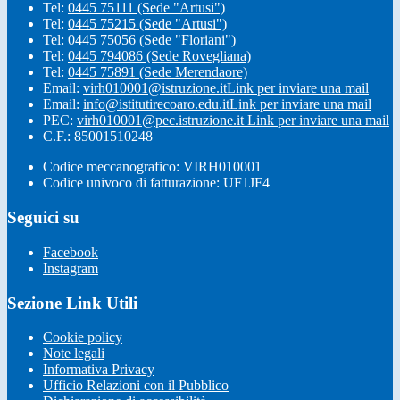
Tel:
0445 75111 (Sede "Artusi")
Tel:
0445 75215 (Sede "Artusi")
Tel:
0445 75056 (Sede "Floriani")
Tel:
0445 794086 (Sede Rovegliana)
Tel:
0445 75891 (Sede Merendaore)
Email:
virh010001@istruzione.it
Link per inviare una mail
Email:
info@istitutirecoaro.edu.it
Link per inviare una mail
PEC:
virh010001@pec.istruzione.it
Link per inviare una mail
C.F.: 85001510248
Codice meccanografico: VIRH010001
Codice univoco di fatturazione: UF1JF4
Seguici su
Facebook
Instagram
Sezione Link Utili
Cookie policy
Note legali
Informativa Privacy
Ufficio Relazioni con il Pubblico