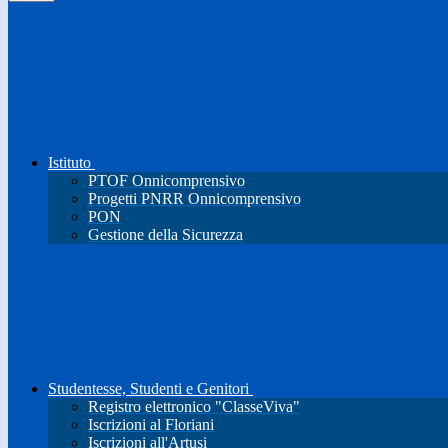
Istituto
PTOF Onnicomprensivo
Progetti PNRR Onnicomprensivo
PON
Gestione della Sicurezza
Studentesse, Studenti e Genitori
Registro elettronico "ClasseViva"
Iscrizioni al Floriani
Iscrizioni all'Artusi