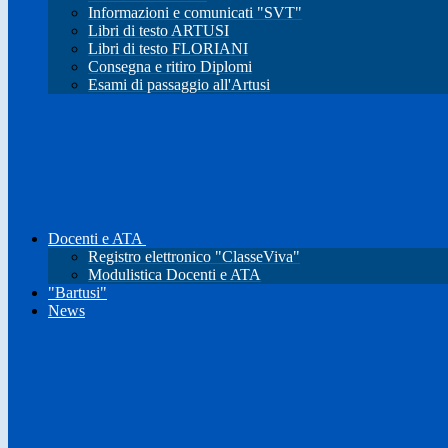
Informazioni e comunicati "SVT"
Libri di testo ARTUSI
Libri di testo FLORIANI
Consegna e ritiro Diplomi
Esami di passaggio all'Artusi
Docenti e ATA
Registro elettronico "ClasseViva"
Modulistica Docenti e ATA
"Bartusi"
News