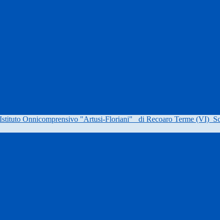
Istituto Onnicomprensivo "Artusi-Floriani"
di Recoaro Terme (VI)
Sc