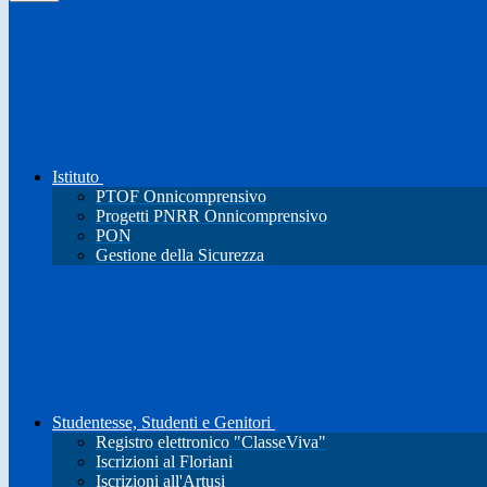
Istituto
PTOF Onnicomprensivo
Progetti PNRR Onnicomprensivo
PON
Gestione della Sicurezza
Studentesse, Studenti e Genitori
Registro elettronico "ClasseViva"
Iscrizioni al Floriani
Iscrizioni all'Artusi