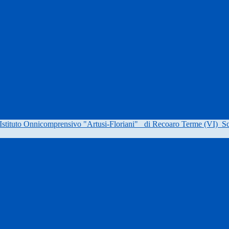
Istituto Onnicomprensivo "Artusi-Floriani"
di Recoaro Terme (VI)
Sc