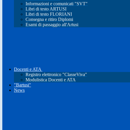
Informazioni e comunicati "SVT"
Libri di testo ARTUSI
Libri di testo FLORIANI
Consegna e ritiro Diplomi
Esami di passaggio all'Artusi
Docenti e ATA
Registro elettronico "ClasseViva"
Modulistica Docenti e ATA
"Bartusi"
News