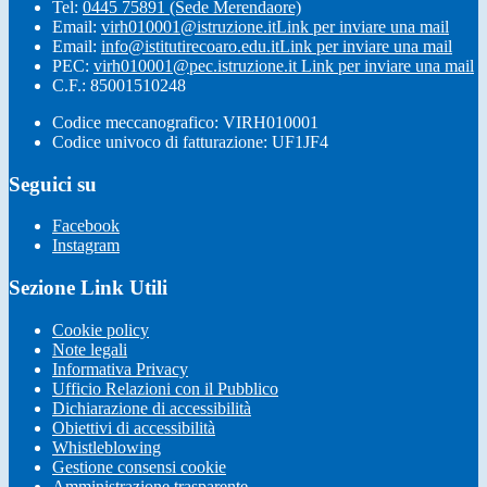
Tel:
0445 75891 (Sede Merendaore)
Email:
virh010001@istruzione.it
Link per inviare una mail
Email:
info@istitutirecoaro.edu.it
Link per inviare una mail
PEC:
virh010001@pec.istruzione.it
Link per inviare una mail
C.F.: 85001510248
Codice meccanografico: VIRH010001
Codice univoco di fatturazione: UF1JF4
Seguici su
Facebook
Instagram
Sezione Link Utili
Cookie policy
Note legali
Informativa Privacy
Ufficio Relazioni con il Pubblico
Dichiarazione di accessibilità
Obiettivi di accessibilità
Whistleblowing
Gestione consensi cookie
Amministrazione trasparente