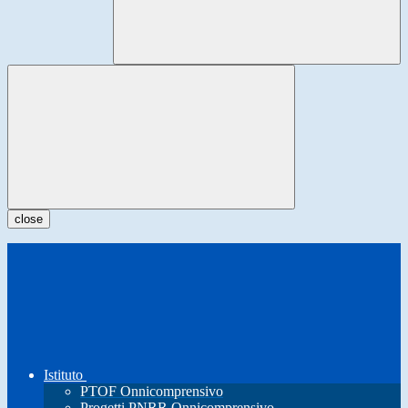
close
Istituto
PTOF Onnicomprensivo
Progetti PNRR Onnicomprensivo