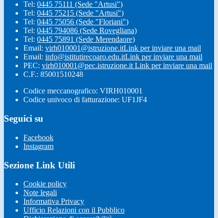
Tel:
0445 75111 (Sede "Artusi")
Tel:
0445 75215 (Sede "Artusi")
Tel:
0445 75056 (Sede "Floriani")
Tel:
0445 794086 (Sede Rovegliana)
Tel:
0445 75891 (Sede Merendaore)
Email:
virh010001@istruzione.it
Link per inviare una mail
Email:
info@istitutirecoaro.edu.it
Link per inviare una mail
PEC:
virh010001@pec.istruzione.it
Link per inviare una mail
C.F.: 85001510248
Codice meccanografico: VIRH010001
Codice univoco di fatturazione: UF1JF4
Seguici su
Facebook
Instagram
Sezione Link Utili
Cookie policy
Note legali
Informativa Privacy
Ufficio Relazioni con il Pubblico