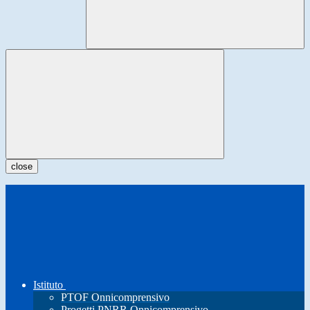
close
Istituto
PTOF Onnicomprensivo
Progetti PNRR Onnicomprensivo