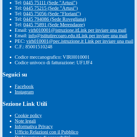
Tel:
0445 75111 (Sede "Artusi")
Tel:
0445 75215 (Sede "Artusi")
Tel:
0445 75056 (Sede "Floriani")
Tel:
0445 794086 (Sede Rovegliana)
Tel:
0445 75891 (Sede Merendaore)
Email:
virh010001@istruzione.it
Link per inviare una mail
Email:
info@istitutirecoaro.edu.it
Link per inviare una mail
PEC:
virh010001@pec.istruzione.it
Link per inviare una mail
C.F.: 85001510248
Codice meccanografico: VIRH010001
Codice univoco di fatturazione: UF1JF4
Seguici su
Facebook
Instagram
Sezione Link Utili
Cookie policy
Note legali
Informativa Privacy
Ufficio Relazioni con il Pubblico