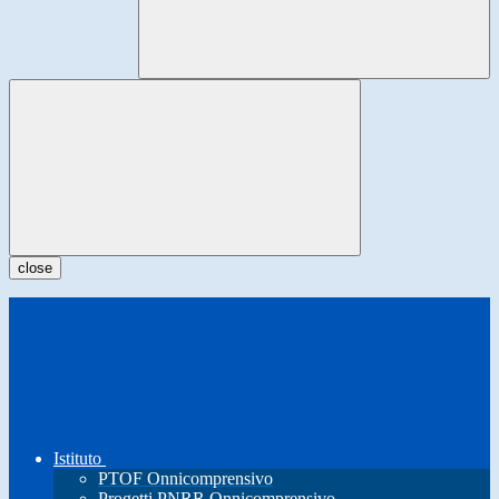
close
Istituto
PTOF Onnicomprensivo
Progetti PNRR Onnicomprensivo