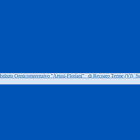
Istituto Onnicomprensivo "Artusi-Floriani"
di Recoaro Terme (VI)
Sc