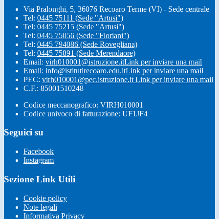
Via Pralonghi, 5, 36076 Recoaro Terme (VI) - Sede centrale
Tel:
0445 75111 (Sede "Artusi")
Tel:
0445 75215 (Sede "Artusi")
Tel:
0445 75056 (Sede "Floriani")
Tel:
0445 794086 (Sede Rovegliana)
Tel:
0445 75891 (Sede Merendaore)
Email:
virh010001@istruzione.it
Link per inviare una mail
Email:
info@istitutirecoaro.edu.it
Link per inviare una mail
PEC:
virh010001@pec.istruzione.it
Link per inviare una mail
C.F.: 85001510248
Codice meccanografico: VIRH010001
Codice univoco di fatturazione: UF1JF4
Seguici su
Facebook
Instagram
Sezione Link Utili
Cookie policy
Note legali
Informativa Privacy