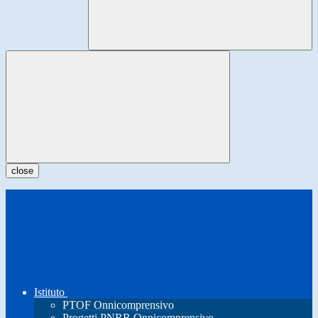
close
Istituto
PTOF Onnicomprensivo
Progetti PNRR Onnicomprensivo