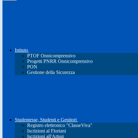
Istituto
PTOF Onnicomprensivo
Progetti PNRR Onnicomprensivo
PON
Gestione della Sicurezza
Studentesse, Studenti e Genitori
Registro elettronico "ClasseViva"
Iscrizioni al Floriani
Iscrizioni all'Artusi