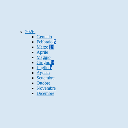
2026
Gennaio
Febbraio
5
Marzo
14
Aprile
Maggio
Giugno
9
Luglio
5
Agosto
Settembre
Ottobre
Novembre
Dicembre