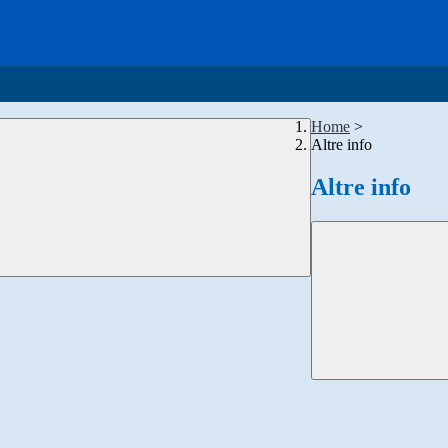
Home
>
Altre info
Altre info