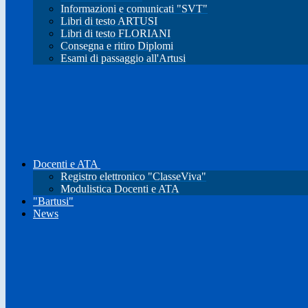
Informazioni e comunicati "SVT"
Libri di testo ARTUSI
Libri di testo FLORIANI
Consegna e ritiro Diplomi
Esami di passaggio all'Artusi
Docenti e ATA
Registro elettronico "ClasseViva"
Modulistica Docenti e ATA
"Bartusi"
News