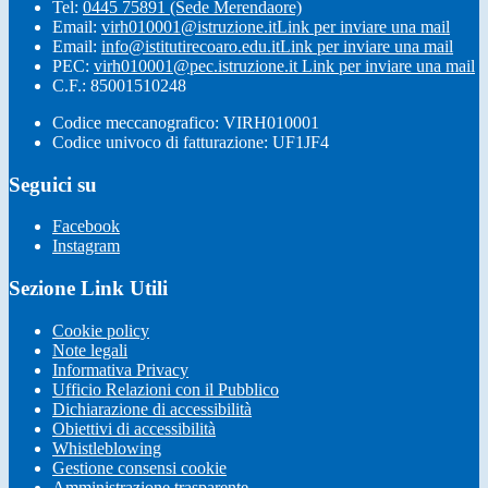
Tel:
0445 75891 (Sede Merendaore)
Email:
virh010001@istruzione.it
Link per inviare una mail
Email:
info@istitutirecoaro.edu.it
Link per inviare una mail
PEC:
virh010001@pec.istruzione.it
Link per inviare una mail
C.F.: 85001510248
Codice meccanografico: VIRH010001
Codice univoco di fatturazione: UF1JF4
Seguici su
Facebook
Instagram
Sezione Link Utili
Cookie policy
Note legali
Informativa Privacy
Ufficio Relazioni con il Pubblico
Dichiarazione di accessibilità
Obiettivi di accessibilità
Whistleblowing
Gestione consensi cookie
Amministrazione trasparente