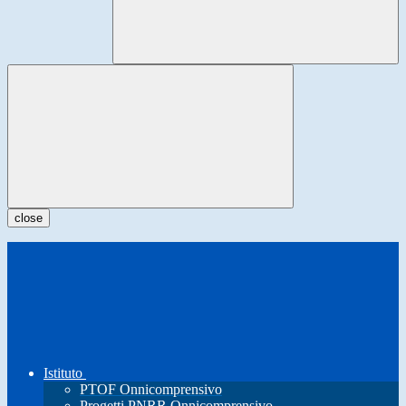
close
Istituto
PTOF Onnicomprensivo
Progetti PNRR Onnicomprensivo