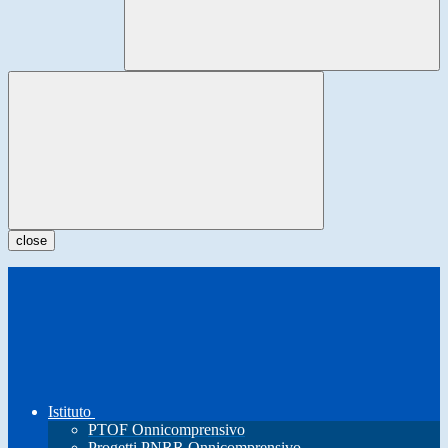
close
Istituto
PTOF Onnicomprensivo
Progetti PNRR Onnicomprensivo