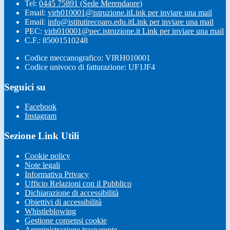
Tel:
0445 75891 (Sede Merendaore)
Email:
virh010001@istruzione.it
Link per inviare una mail
Email:
info@istitutirecoaro.edu.it
Link per inviare una mail
PEC:
virh010001@pec.istruzione.it
Link per inviare una mail
C.F.: 85001510248
Codice meccanografico: VIRH010001
Codice univoco di fatturazione: UF1JF4
Seguici su
Facebook
Instagram
Sezione Link Utili
Cookie policy
Note legali
Informativa Privacy
Ufficio Relazioni con il Pubblico
Dichiarazione di accessibilità
Obiettivi di accessibilità
Whistleblowing
Gestione consensi cookie
Amministrazione trasparente