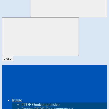
close
Istituto
PTOF Onnicomprensivo
Progetti PNRR Onnicomprensivo