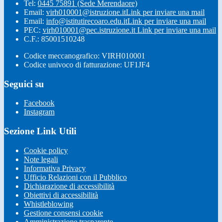
Tel:
0445 75891 (Sede Merendaore)
Email:
virh010001@istruzione.it
Link per inviare una mail
Email:
info@istitutirecoaro.edu.it
Link per inviare una mail
PEC:
virh010001@pec.istruzione.it
Link per inviare una mail
C.F.: 85001510248
Codice meccanografico: VIRH010001
Codice univoco di fatturazione: UF1JF4
Seguici su
Facebook
Instagram
Sezione Link Utili
Cookie policy
Note legali
Informativa Privacy
Ufficio Relazioni con il Pubblico
Dichiarazione di accessibilità
Obiettivi di accessibilità
Whistleblowing
Gestione consensi cookie
Amministrazione trasparente