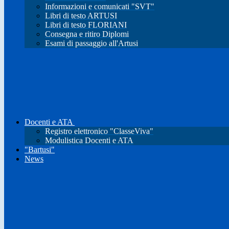
Informazioni e comunicati "SVT"
Libri di testo ARTUSI
Libri di testo FLORIANI
Consegna e ritiro Diplomi
Esami di passaggio all'Artusi
Docenti e ATA
Registro elettronico "ClasseViva"
Modulistica Docenti e ATA
"Bartusi"
News