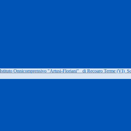
Istituto Onnicomprensivo "Artusi-Floriani"
di Recoaro Terme (VI)
Sc