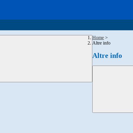
Home
>
Altre info
Altre info