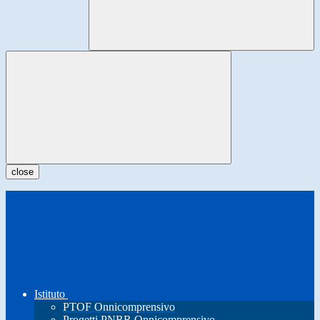
close
Istituto
PTOF Onnicomprensivo
Progetti PNRR Onnicomprensivo