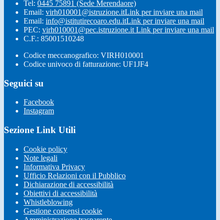
Tel:
0445 75891 (Sede Merendaore)
Email:
virh010001@istruzione.it
Link per inviare una mail
Email:
info@istitutirecoaro.edu.it
Link per inviare una mail
PEC:
virh010001@pec.istruzione.it
Link per inviare una mail
C.F.: 85001510248
Codice meccanografico: VIRH010001
Codice univoco di fatturazione: UF1JF4
Seguici su
Facebook
Instagram
Sezione Link Utili
Cookie policy
Note legali
Informativa Privacy
Ufficio Relazioni con il Pubblico
Dichiarazione di accessibilità
Obiettivi di accessibilità
Whistleblowing
Gestione consensi cookie
Amministrazione trasparente