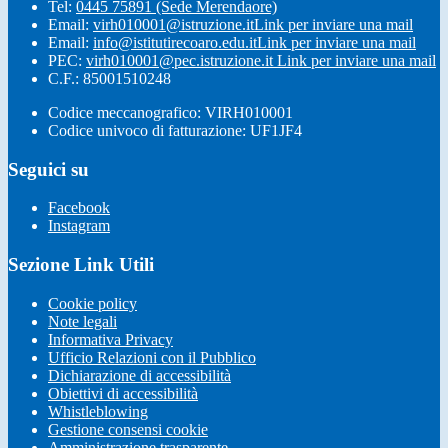
Tel:
0445 75891 (Sede Merendaore)
Email:
virh010001@istruzione.it
Link per inviare una mail
Email:
info@istitutirecoaro.edu.it
Link per inviare una mail
PEC:
virh010001@pec.istruzione.it
Link per inviare una mail
C.F.: 85001510248
Codice meccanografico: VIRH010001
Codice univoco di fatturazione: UF1JF4
Seguici su
Facebook
Instagram
Sezione Link Utili
Cookie policy
Note legali
Informativa Privacy
Ufficio Relazioni con il Pubblico
Dichiarazione di accessibilità
Obiettivi di accessibilità
Whistleblowing
Gestione consensi cookie
Amministrazione trasparente