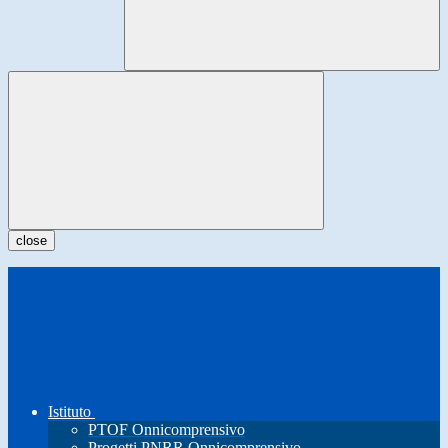
close
Istituto
PTOF Onnicomprensivo
Progetti PNRR Onnicomprensivo