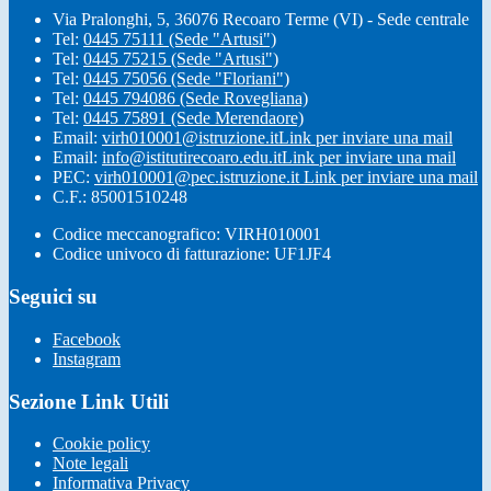
Via Pralonghi, 5, 36076 Recoaro Terme (VI) - Sede centrale
Tel:
0445 75111 (Sede "Artusi")
Tel:
0445 75215 (Sede "Artusi")
Tel:
0445 75056 (Sede "Floriani")
Tel:
0445 794086 (Sede Rovegliana)
Tel:
0445 75891 (Sede Merendaore)
Email:
virh010001@istruzione.it
Link per inviare una mail
Email:
info@istitutirecoaro.edu.it
Link per inviare una mail
PEC:
virh010001@pec.istruzione.it
Link per inviare una mail
C.F.: 85001510248
Codice meccanografico: VIRH010001
Codice univoco di fatturazione: UF1JF4
Seguici su
Facebook
Instagram
Sezione Link Utili
Cookie policy
Note legali
Informativa Privacy