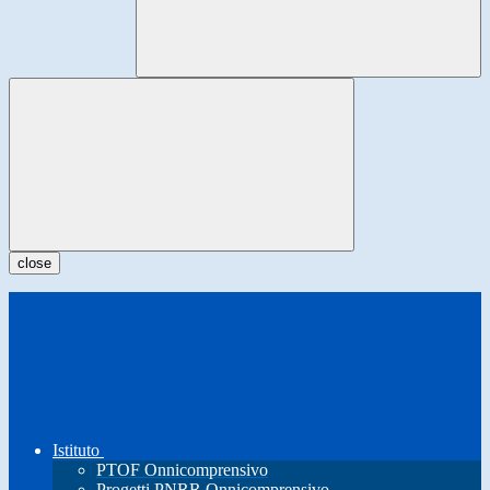
close
Istituto
PTOF Onnicomprensivo
Progetti PNRR Onnicomprensivo