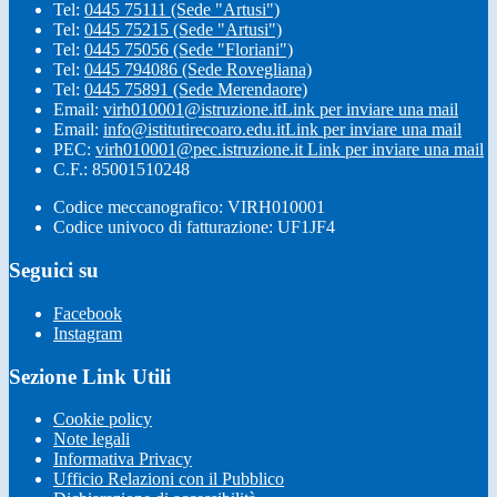
Tel:
0445 75111 (Sede "Artusi")
Tel:
0445 75215 (Sede "Artusi")
Tel:
0445 75056 (Sede "Floriani")
Tel:
0445 794086 (Sede Rovegliana)
Tel:
0445 75891 (Sede Merendaore)
Email:
virh010001@istruzione.it
Link per inviare una mail
Email:
info@istitutirecoaro.edu.it
Link per inviare una mail
PEC:
virh010001@pec.istruzione.it
Link per inviare una mail
C.F.: 85001510248
Codice meccanografico: VIRH010001
Codice univoco di fatturazione: UF1JF4
Seguici su
Facebook
Instagram
Sezione Link Utili
Cookie policy
Note legali
Informativa Privacy
Ufficio Relazioni con il Pubblico