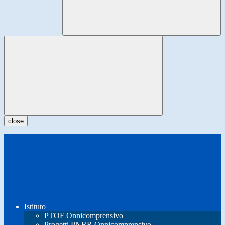
close
Istituto
PTOF Onnicomprensivo
Progetti PNRR Onnicomprensivo