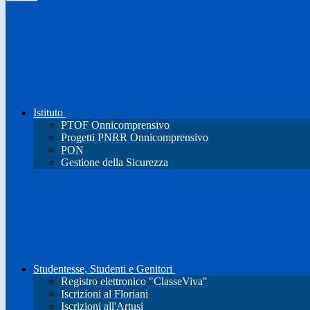
Istituto
PTOF Onnicomprensivo
Progetti PNRR Onnicomprensivo
PON
Gestione della Sicurezza
Studentesse, Studenti e Genitori
Registro elettronico "ClasseViva"
Iscrizioni al Floriani
Iscrizioni all'Artusi