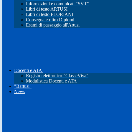
Informazioni e comunicati "SVT"
Libri di testo ARTUSI
Libri di testo FLORIANI
Consegna e ritiro Diplomi
Esami di passaggio all'Artusi
Docenti e ATA
Registro elettronico "ClasseViva"
Modulistica Docenti e ATA
"Bartusi"
News