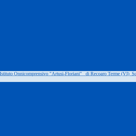
Istituto Onnicomprensivo "Artusi-Floriani"
di Recoaro Terme (VI)
Sc