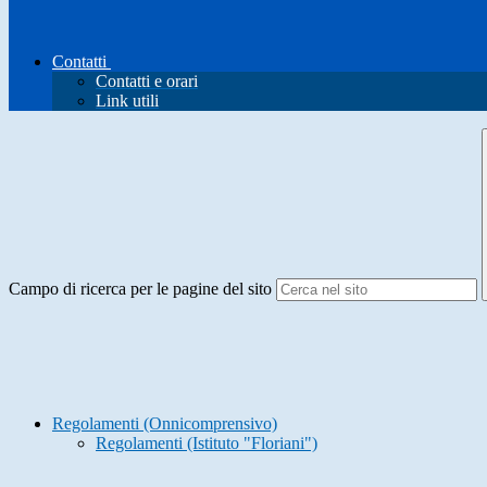
Contatti
Contatti e orari
Link utili
Campo di ricerca per le pagine del sito
Regolamenti (Onnicomprensivo)
Regolamenti (Istituto "Floriani")