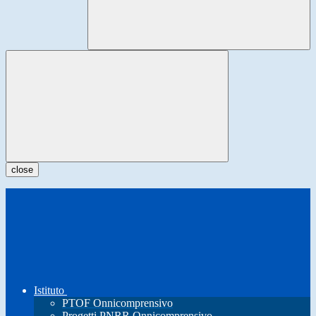
close
Istituto
PTOF Onnicomprensivo
Progetti PNRR Onnicomprensivo