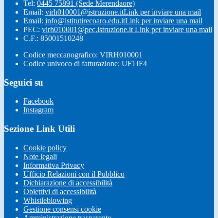
Tel:
0445 75891 (Sede Merendaore)
Email:
virh010001@istruzione.it
Link per inviare una mail
Email:
info@istitutirecoaro.edu.it
Link per inviare una mail
PEC:
virh010001@pec.istruzione.it
Link per inviare una mail
C.F.: 85001510248
Codice meccanografico: VIRH010001
Codice univoco di fatturazione: UF1JF4
Seguici su
Facebook
Instagram
Sezione Link Utili
Cookie policy
Note legali
Informativa Privacy
Ufficio Relazioni con il Pubblico
Dichiarazione di accessibilità
Obiettivi di accessibilità
Whistleblowing
Gestione consensi cookie
Amministrazione trasparente